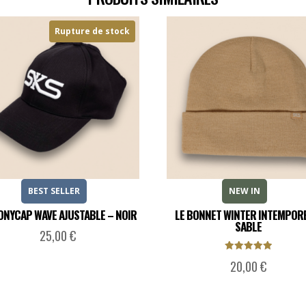
Rupture de stock
BEST SELLER
NEW IN
ONYCAP WAVE AJUSTABLE – NOIR
LE BONNET WINTER INTEMPOR
SABLE
25,00
€
Note
20,00
€
5.00
sur 5