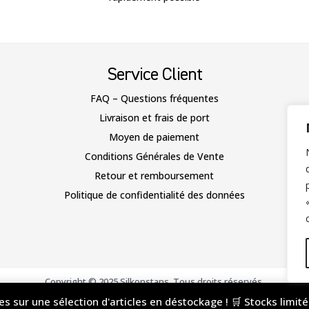
Service Client
FAQ – Questions fréquentes
Livraison et frais de port
Moyen de paiement
Conditions Générales de Vente
Retour et remboursement
Politique de confidentialité des données
Copyright © 2025 Silkonstans. Tous droits réservés.
Site conçu avec ♥ avec Easy Fave & l’
Agence Picteos
ves sur une sélection d'articles en déstockage ! 🛒 Stocks limit