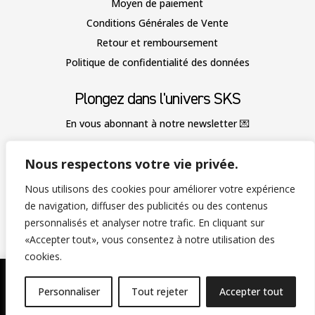
Moyen de paiement
Conditions Générales de Vente
Retour et remboursement
Politique de confidentialité des données
Plongez dans l'univers SKS
En vous abonnant à notre newsletter
💌
Nous respectons votre vie privée.
Nous utilisons des cookies pour améliorer votre expérience
de navigation, diffuser des publicités ou des contenus
S'abonner
personnalisés et analyser notre trafic. En cliquant sur
«Accepter tout», vous consentez à notre utilisation des
Nous avons quelques secrets à vous révéler.
cookies.
🛍️ Profitez de nos offres exclusives sur une sélection
Personnaliser
Tout rejeter
Accepter tout
Copyright © 2025 Silkonstans. Tous droits réservés.
d'articles en déstockage ! 🛒 Stocks limités, alors ne tardez
Site conçu avec ♥ avec Easy Fave & l’
Agence Picteos
pas ! ⏳
Ignorer