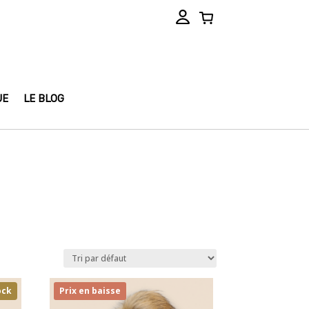
UE
LE BLOG
ock
Prix en baisse