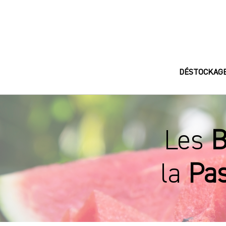
DÉSTOCKAG
Les
B
la
Pa