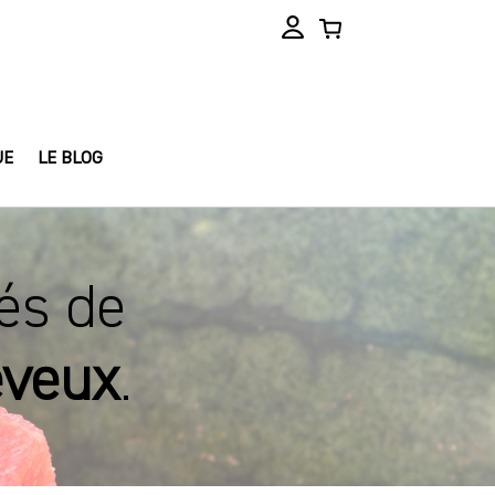
UE
LE BLOG
és de
veux
.