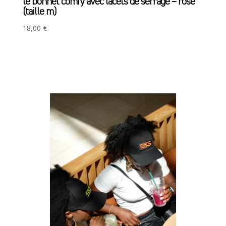
le bonnet comfy avec lacets de serrage – rose
(taille m)
18,00
€