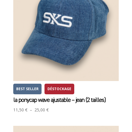
BEST SELLER
DÉSTOCKAGE
la ponycap wave ajustable – jean (2 tailles)
Plage
11,50
€
–
25,00
€
de
prix :