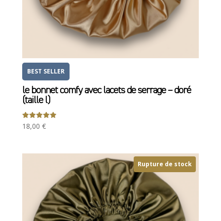
BEST SELLER
le bonnet comfy avec lacets de serrage – doré
(taille l)
Note
18,00
€
5.00
sur 5
Rupture de stock