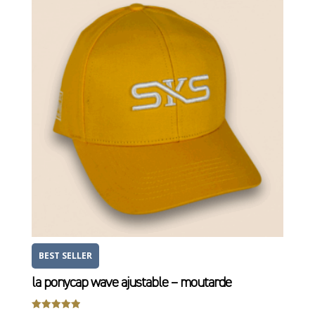
11,50 €
à
25,00 €
BEST SELLER
la ponycap wave ajustable – moutarde